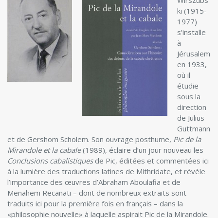
Wirszubs
ki (1915-
1977)
s’installe
à
Jérusalem
en 1933,
où il
étudie
sous la
direction
de Julius
Guttmann
et de Gershom Scholem. Son ouvrage posthume,
Pic de la
Mirandole et la cabale
(1989), éclaire d’un jour nouveau les
Conclusions cabalistiques
de Pic, éditées et commentées ici
à la lumière des traductions latines de Mithridate, et révèle
l’importance des œuvres d’Abraham Aboulafia et de
Menahem Recanati – dont de nombreux extraits sont
traduits ici pour la première fois en français – dans la
«philosophie nouvelle» à laquelle aspirait Pic de la Mirandole.